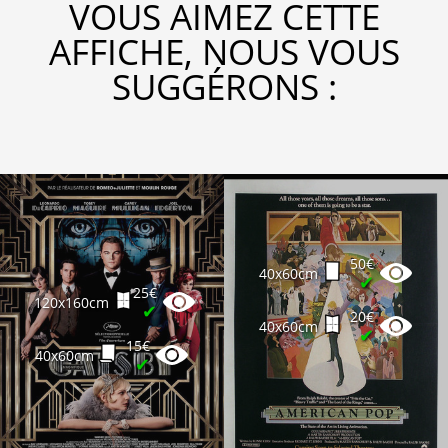
VOUS AIMEZ CETTE
AFFICHE, NOUS VOUS
SUGGÉRONS :
50€
40x60cm
✔
25€
120x160cm
✔
20€
40x60cm
✔
15€
40x60cm
✔