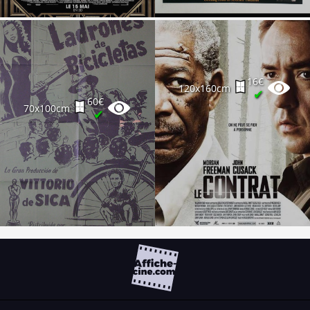
16€
120x160cm
✔
60€
70x100cm
✔