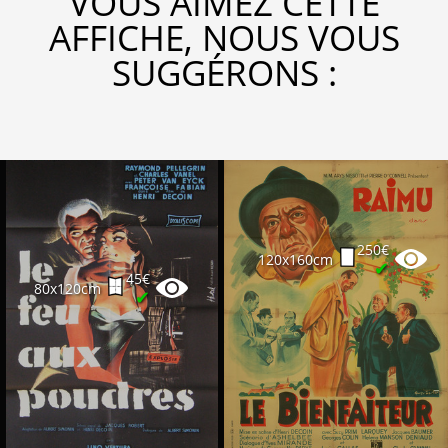
VOUS AIMEZ CETTE
AFFICHE, NOUS VOUS
SUGGÉRONS :
250€
120x160cm
✔
45€
80x120cm
✔