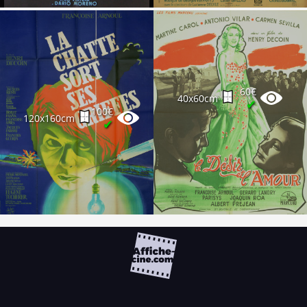
60€
40x60cm
✔
100€
120x160cm
✔
FAQ
PARTENAIRES
NEWSLETTER