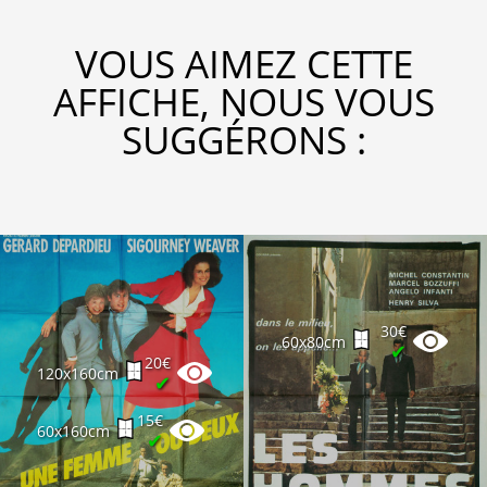
VOUS AIMEZ CETTE
AFFICHE, NOUS VOUS
SUGGÉRONS :
30€
60x80cm
✔
20€
120x160cm
✔
15€
60x160cm
✔