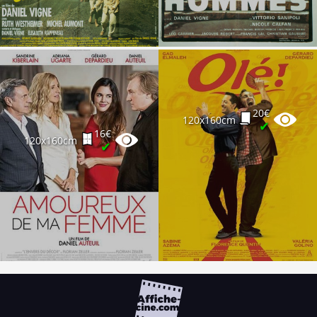
20€
120x160cm
✔
16€
120x160cm
✔