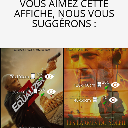
VOUS AIMEZ CETTE
AFFICHE, NOUS VOUS
SUGGÉRONS :
20€
70x100cm
✔
20€
120x160cm
✔
20€
120x160cm
✔
8€
40x60cm
✔