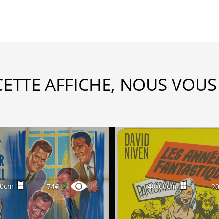
CETTE AFFICHE, NOUS VOUS
✔
60cm
40x60cm
74€
2