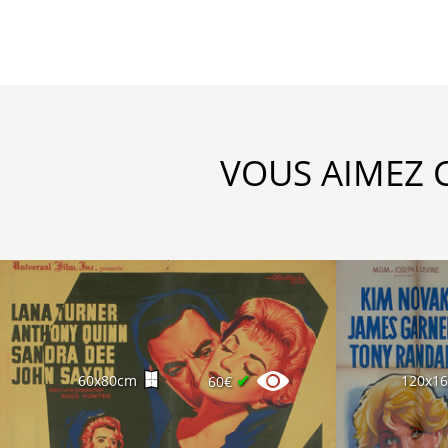
VOUS AIMEZ 
✔
60x80cm
120x1
60€