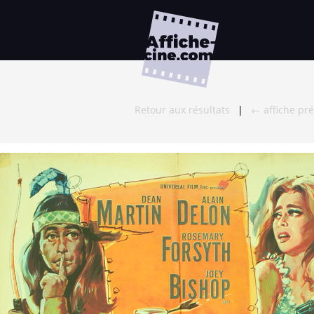
Retour aux résultats
|
← affiche pr