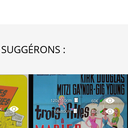
 SUGGÉRONS :
✔
120x160cm
60€
✔
0€
✔
60x80cm
40€