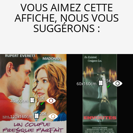
VOUS AIMEZ CETTE
AFFICHE, NOUS VOUS
SUGGÉRONS :
15€
60x160cm
✔
10€
40x60cm
✔
20€
120x160cm
✔