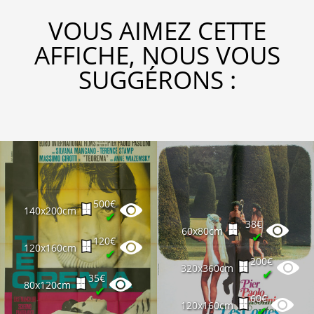
VOUS AIMEZ CETTE
AFFICHE, NOUS VOUS
SUGGÉRONS :
500€
140x200cm
✔
38€
60x80cm
✔
120€
120x160cm
✔
200€
320x360cm
✔
35€
80x120cm
✔
60€
120x160cm
✔