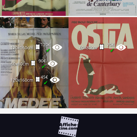
120€
70€
120x160cm
60x80cm
✔
✔
90€
60x80cm
✔
45€
120x160cm
✔