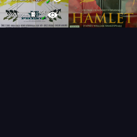
✔
45€
60x80cm
✔
FAQ
PARTENAIRES
NEWSLETTER
CONTACT
NOUVEAUTÉS
THÉMATIQUES
AFFICHE
ÉTAT
VENDU
COLLECTIONNEUR