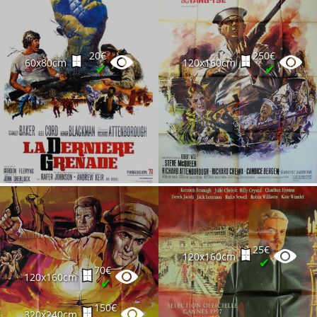
20€
250€
60x80cm
120x160cm
✔
✔
25€
120x160cm
✔
70€
120x160cm
✔
150€
320x240cm