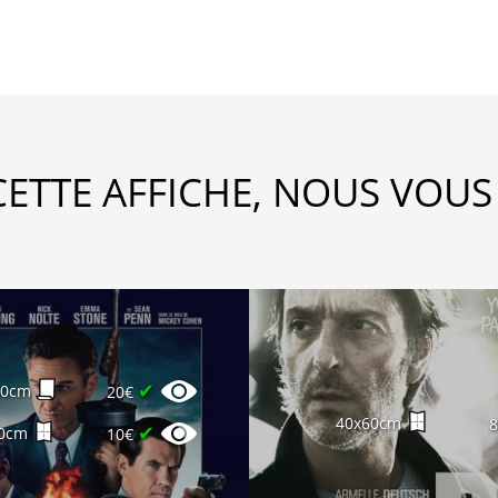
CETTE AFFICHE, NOUS VOUS
✔
60cm
20€
40x60cm
✔
0cm
10€