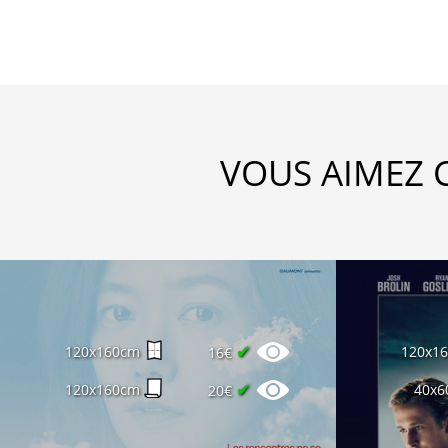
VOUS AIMEZ 
✔
120x160cm
120x1
16€
✔
120x160cm
40x6
20€