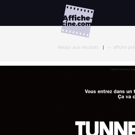
Retour aux résultats
|
← affiche pr