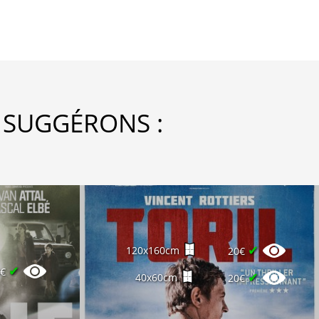
 SUGGÉRONS :
✔
120x160cm
20€
✔
8€
✔
40x60cm
20€