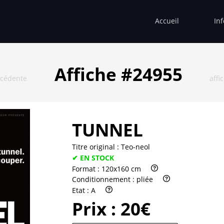
Accueil
In
Affiche #24955
écédente
affi
TUNNEL
Titre original :
Teo-neol
✔ EN STOCK
Format :
120x160 cm
Conditionnement :
pliée
Etat :
A
Prix :
20€