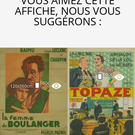
VOUS AIMEZ CETTE
AFFICHE, NOUS VOUS
SUGGÉRONS :
600€
60x80cm
✔
500€
120x160cm
✔