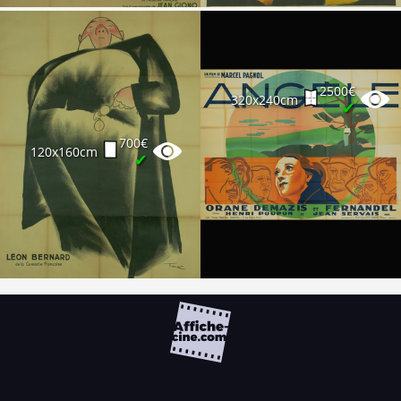
2500€
320x240cm
✔
700€
120x160cm
✔
FAQ
PARTENAIRES
NEWSLETTER