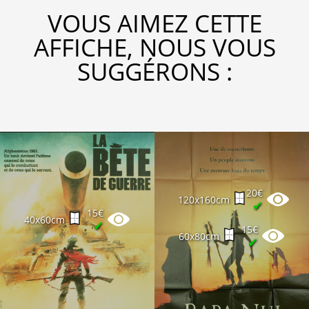
VOUS AIMEZ CETTE
AFFICHE, NOUS VOUS
SUGGÉRONS :
20€
120x160cm
✔
15€
40x60cm
✔
15€
60x80cm
✔