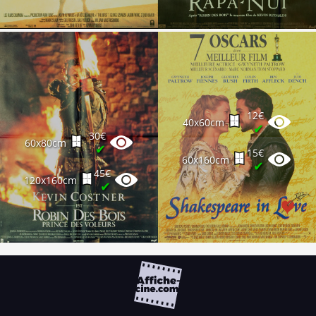
12€
40x60cm
✔
30€
60x80cm
✔
15€
60x160cm
✔
45€
120x160cm
✔