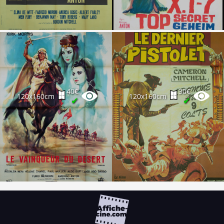
40€
30€
120x160cm
120x160cm
✔
✔