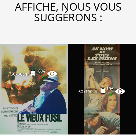
AFFICHE, NOUS VOUS
SUGGÉRONS :
60€
60x80cm
✔
19€
60x160cm
✔