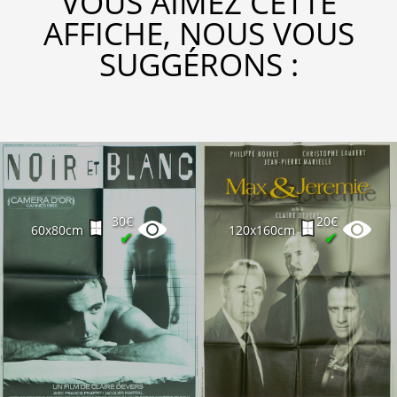
VOUS AIMEZ CETTE
AFFICHE, NOUS VOUS
SUGGÉRONS :
30€
20€
60x80cm
120x160cm
✔
✔