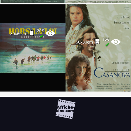
20€
80x60cm
✔
15€
60x80cm
✔
FAQ
PARTENAIRES
NEWSLETTER