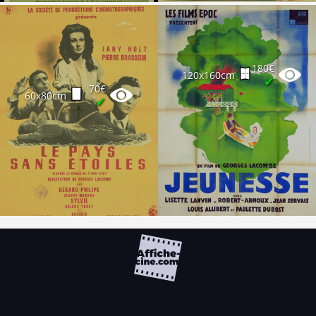
180€
120x160cm
✔
70€
60x80cm
✔
FAQ
PARTENAIRES
NEWSLETTER