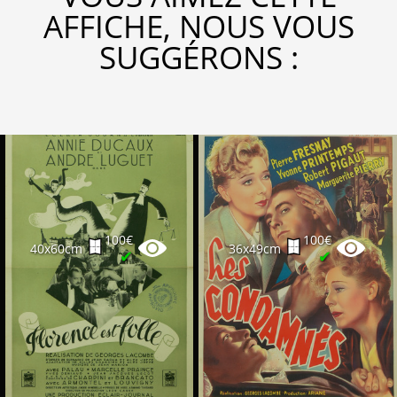
AFFICHE, NOUS VOUS
SUGGÉRONS :
100€
100€
40x60cm
36x49cm
✔
✔