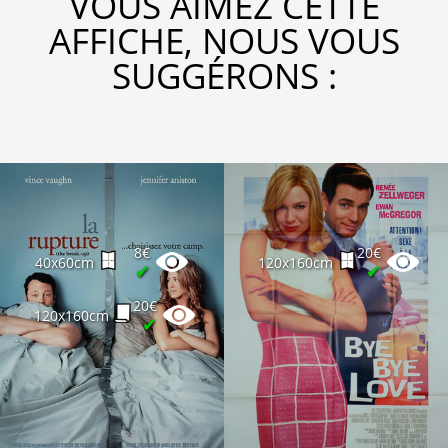
VOUS AIMEZ CETTE
AFFICHE, NOUS VOUS
SUGGÉRONS :
8€
20€
40x60cm
120x160cm
✔
✔
20€
120x160cm
✔