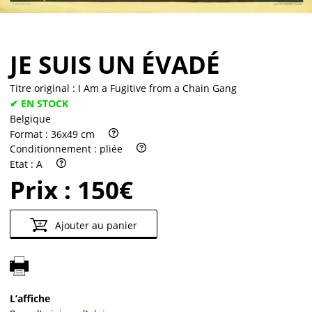
JE SUIS UN ÉVADÉ
Titre original :
I Am a Fugitive from a Chain Gang
✔ EN STOCK
Belgique
Format :
36x49 cm
Conditionnement :
pliée
Etat :
A
Prix :
150€
Ajouter au panier
L’affiche