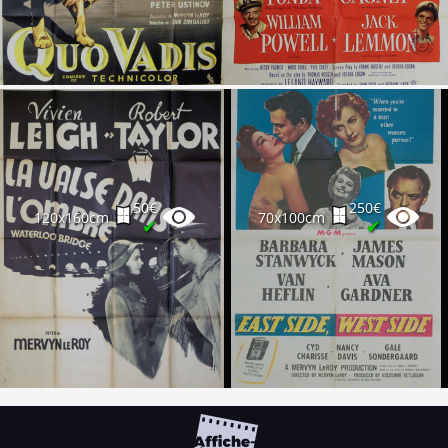
50€
250€
120x160cm
70x100cm
✔
✔