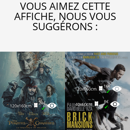
VOUS AIMEZ CETTE
AFFICHE, NOUS VOUS
SUGGÉRONS :
16€
120x160cm
✔
8€
24€
40x60cm
120x160cm
✔
✔