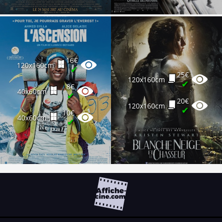
16€
120x160cm
✔
25€
120x160cm
✔
8€
40x60cm
✔
20€
120x160cm
✔
10€
40x60cm
✔