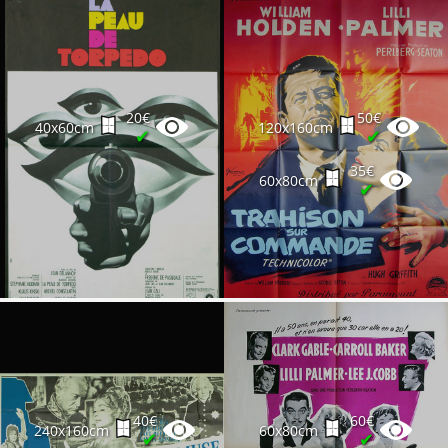
20€
50€
40x60cm
120x160cm
✔
✔
35€
60x80cm
✔
40€
60€
240x160cm
60x80cm
✔
✔