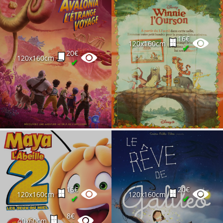
16€
120x160cm
✔
20€
120x160cm
✔
16€
20€
120x160cm
120x160cm
✔
✔
8€
40x60cm