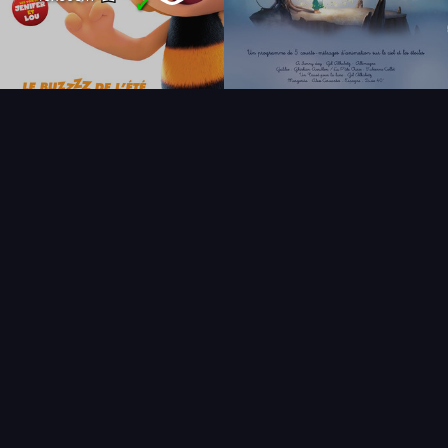
✔
FAQ
PARTENAIRES
NEWSLETTER
CONTACT
NOUVEAUTÉS
THÉMATIQUES
AFFICHE
ÉTAT
VENDU
COLLECTIONNEUR