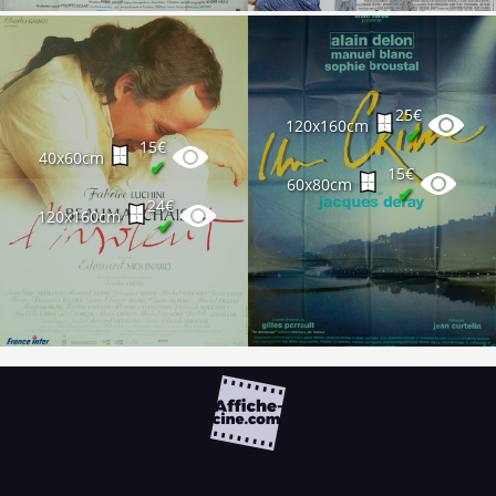
25€
120x160cm
✔
15€
40x60cm
✔
15€
60x80cm
✔
24€
120x160cm
✔
FAQ
PARTENAIRES
NEWSLETTER