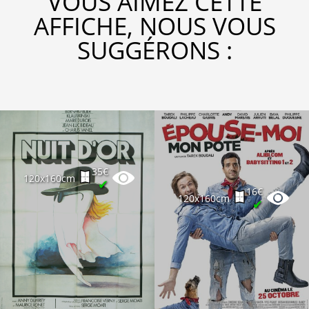
VOUS AIMEZ CETTE
AFFICHE, NOUS VOUS
SUGGÉRONS :
35€
120x160cm
✔
16€
120x160cm
✔