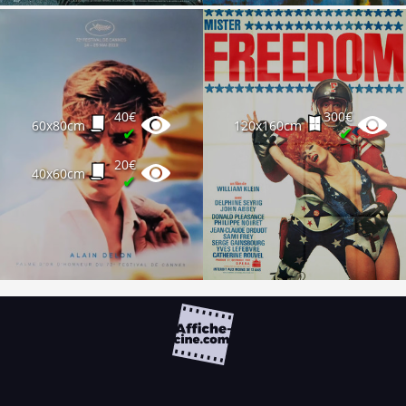
40€
300€
60x80cm
120x160cm
✔
✔
20€
40x60cm
✔
FAQ
PARTENAIRES
NEWSLETTER