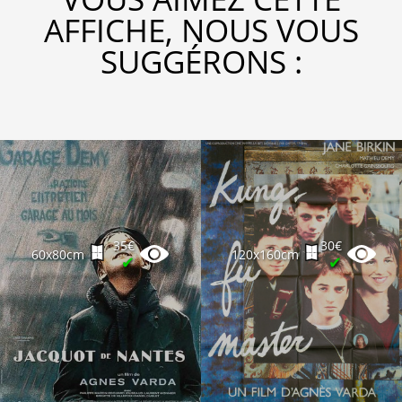
AFFICHE, NOUS VOUS
SUGGÉRONS :
35€
30€
60x80cm
120x160cm
✔
✔