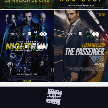
16€
8€
120x160cm
40x60cm
✔
✔
8€
40x60cm
✔