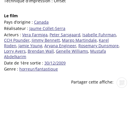
Technique d’impression :
Offset
Le film
Pays d’origine :
Canada
Réalisateur :
Jaume Collet-Serra
Acteurs :
Vera Farmiga
,
Peter Sarsgaard
,
Isabelle Fuhrman
,
CCH Pounder
,
Jimmy Bennett
,
Margo Martindale
,
Karel
Roden
,
Jamie Young
,
Aryana Engineer
,
Rosemary Dunsmore
,
Lorry Ayers
,
Brendan Wall
,
Genelle Williams
,
Mustafa
Abdelkarim
Date de 1ère sortie :
30/12/2009
Genre :
horreur/fantastique
Partager cette affiche: