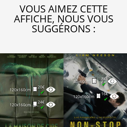
VOUS AIMEZ CETTE
AFFICHE, NOUS VOUS
SUGGÉRONS :
8€
40x60cm
✔
20€
120x160cm
✔
16€
120x160cm
✔
24€
120x160cm
✔