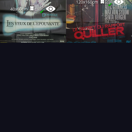
120x160cm
✔
15€
40x60cm
✔
FAQ
PARTENAIRES
NEWSLETTER
CONTACT
NOUVEAUTÉS
THÉMATIQUES
AFFICHE