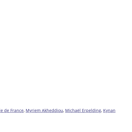
le de France
,
Myriem Akheddiou
,
Michaël Erpelding
,
Kynan