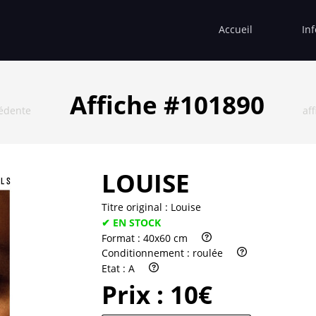
Accueil
In
Affiche #101890
cédente
af
LOUISE
Titre original :
Louise
✔ EN STOCK
Format :
40x60 cm
Conditionnement :
roulée
Etat :
A
Prix :
10€