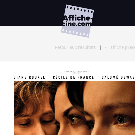
Retour aux résultats
|
← affiche pré