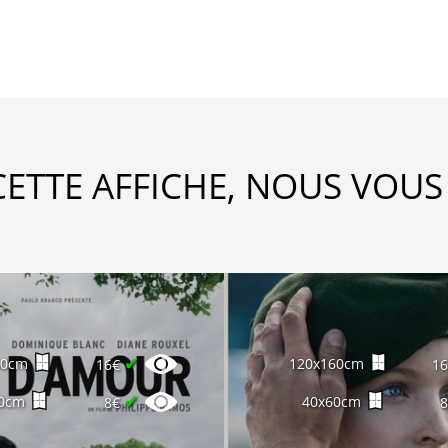
CETTE AFFICHE, NOUS VOUS
✔
60cm
120x160cm
16€
1
✔
0cm
40x60cm
8€