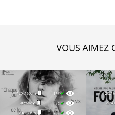
VOUS AIMEZ 
✔
120x160cm
120x1
16€
✔
40x60cm
40x6
8€
✔
120x160cm
20€