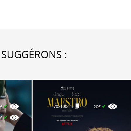
 SUGGÉRONS :
✔
✔
70x100cm
6€
20€
✔
8€