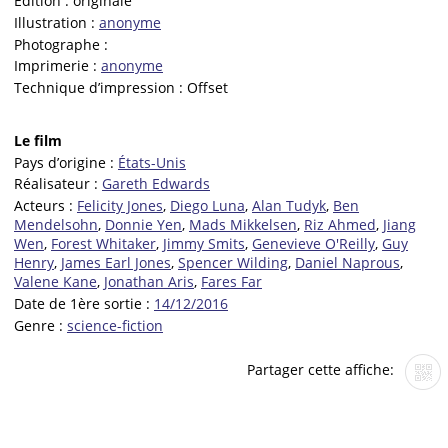
Edition :
originale
Illustration :
anonyme
Photographe :
Imprimerie :
anonyme
Technique d’impression :
Offset
Le film
Pays d’origine :
États-Unis
Réalisateur :
Gareth Edwards
Acteurs :
Felicity Jones
,
Diego Luna
,
Alan Tudyk
,
Ben
Mendelsohn
,
Donnie Yen
,
Mads Mikkelsen
,
Riz Ahmed
,
Jiang
Wen
,
Forest Whitaker
,
Jimmy Smits
,
Genevieve O'Reilly
,
Guy
Henry
,
James Earl Jones
,
Spencer Wilding
,
Daniel Naprous
,
Valene Kane
,
Jonathan Aris
,
Fares Far
Date de 1ère sortie :
14/12/2016
Genre :
science-fiction
Partager cette affiche: