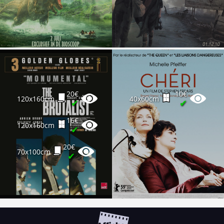
20€
10€
120x160cm
40x60cm
✔
✔
16€
120x160cm
✔
20€
70x100cm
✔