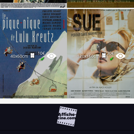
10€
30€
40x60cm
120x160cm
✔
✔