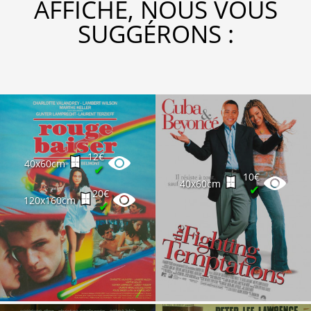
AFFICHE, NOUS VOUS
SUGGÉRONS :
12€
40x60cm
✔
10€
40x60cm
✔
20€
120x160cm
✔