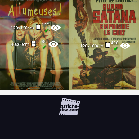
16€
120x160cm
✔
8€
40€
40x60cm
120x160cm
✔
✔
FAQ
PARTENAIRES
NEWSLETTER