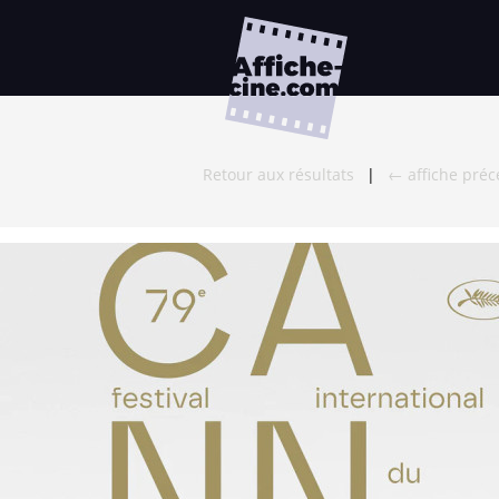
Retour aux résultats
|
← affiche pré