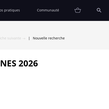
fos pratiques
Communauté
Promotions
Contact
Affiche
FAQ
Etat
Collectionneur
Thématiques
Partenaires
Vendre
Vendu
fiche suivante →
|
Nouvelle recherche
NES 2026