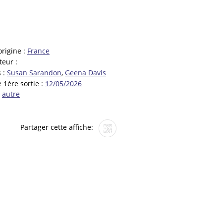
origine :
France
teur :
 :
Susan Sarandon
,
Geena Davis
 1ère sortie :
12/05/2026
:
autre
Partager cette affiche: