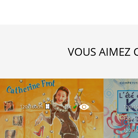
VOUS AIMEZ 
✔
120x160cm
120x1
16€
120x1
120x1