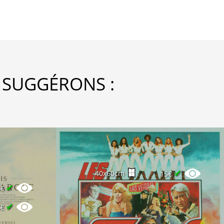
 SUGGÉRONS :
✔
40x60cm
15€
✔
0€
✔
0€