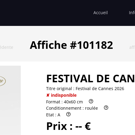
Accueil
In
Affiche #101182
cédente
af
FESTIVAL DE CAN
Titre original :
Festival de Cannes 2026
✘ indisponible
Format :
40x60 cm
Conditionnement :
roulée
Etat :
A
Prix :
-- €