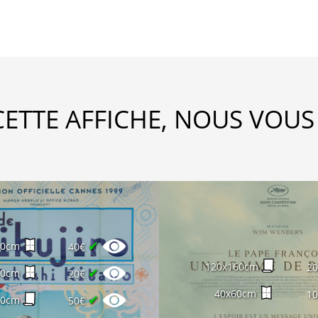
CETTE AFFICHE, NOUS VOUS
✔
60cm
40€
120x160cm
2
✔
60cm
20€
40x60cm
1
✔
60cm
50€