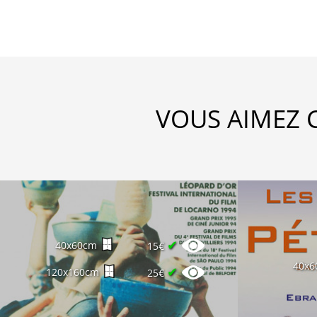
VOUS AIMEZ 
✔
40x60cm
15€
40x6
✔
120x160cm
25€