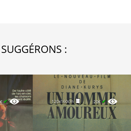
 SUGGÉRONS :
✔
✔
120x160cm
0€
20€