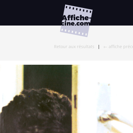
Retour aux résultats
|
← affiche pré