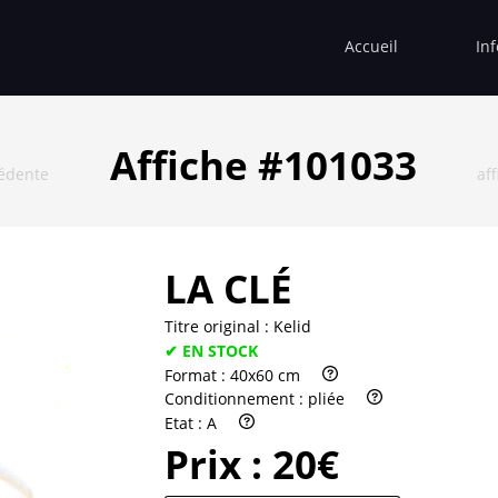
Accueil
In
Affiche #101033
cédente
af
LA CLÉ
Titre original :
Kelid
✔ EN STOCK
Format :
40x60 cm
Conditionnement :
pliée
Etat :
A
Prix :
20€