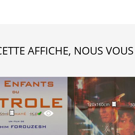
CETTE AFFICHE, NOUS VOUS
120x160cm
3
✔
0cm
10€