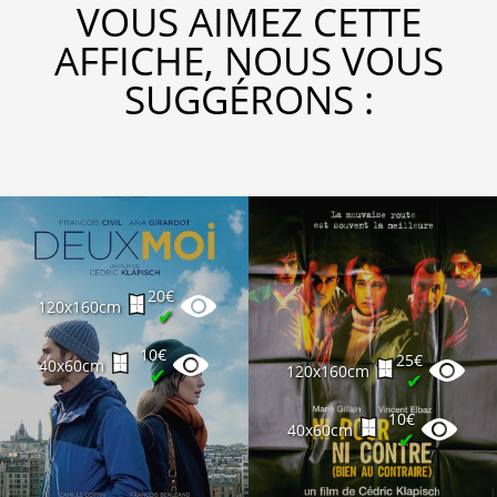
VOUS AIMEZ CETTE
AFFICHE, NOUS VOUS
SUGGÉRONS :
20€
120x160cm
✔
10€
25€
40x60cm
120x160cm
✔
✔
10€
40x60cm
✔