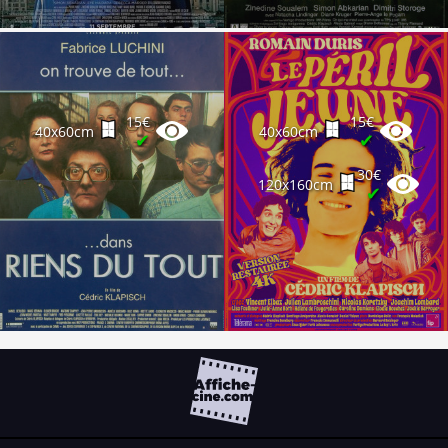
15€
15€
40x60cm
40x60cm
✔
✔
30€
120x160cm
✔