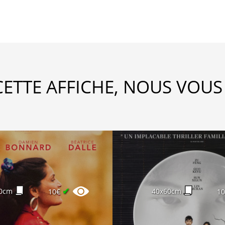
CETTE AFFICHE, NOUS VOUS
✔
0cm
40x60cm
10€
1