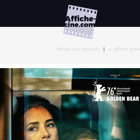
Retour aux résultats
|
← affiche pré