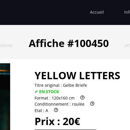
Accueil
In
Affiche #100450
cédente
af
YELLOW LETTERS
Titre original :
Gelbe Briefe
✔ EN STOCK
Format :
120x160 cm
Conditionnement :
roulée
Etat :
A
Prix :
20€