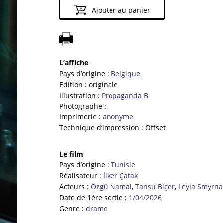
Ajouter au panier
L’affiche
Pays d’origine :
Belgique
Edition :
originale
Illustration :
Propaganda B
Photographe :
Imprimerie :
anonyme
Technique d’impression :
Offset
Le film
Pays d’origine :
Tunisie
Réalisateur :
İlker Çatak
Acteurs :
Özgü Namal
,
Tansu Biçer
,
Leyla Smyrna
Date de 1ère sortie :
1/04/2026
Genre :
drame