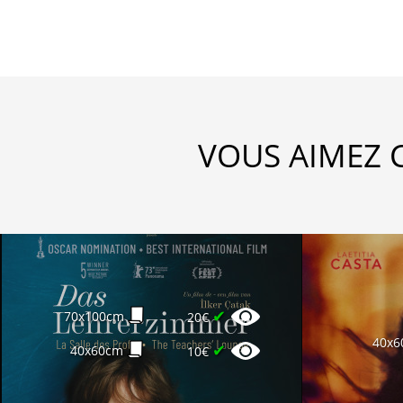
VOUS AIMEZ 
✔
70x100cm
20€
40x6
✔
40x60cm
10€