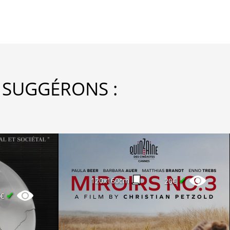
 SUGGÉRONS :
✔
120x160cm
20€
✔
0€