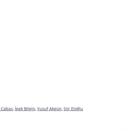
 Cabas
,
İpek Bilgin
,
Yusuf Akgün
,
Şiir Eloğlu