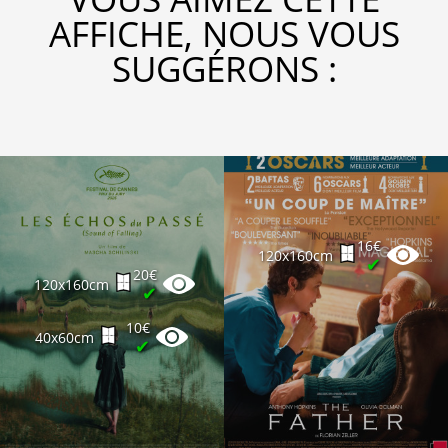
AFFICHE, NOUS VOUS
SUGGÉRONS :
16€
120x160cm
✔
20€
120x160cm
✔
10€
40x60cm
✔