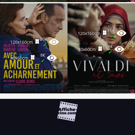
16€
120x160cm
✔
20€
120x160cm
✔
8€
40x60cm
✔
8€
40x60cm
✔
FAQ
PARTENAIRES
NEWSLETTER