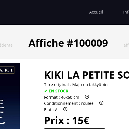
Accueil
In
Affiche #100009
cédente
af
KIKI LA PETITE S
Titre original :
Majo no takkyûbin
✔ EN STOCK
Format :
40x60 cm
Conditionnement :
roulée
Etat :
A
Prix :
15€