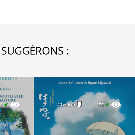
 SUGGÉRONS :
✔
✔
40x60cm
2€
15€