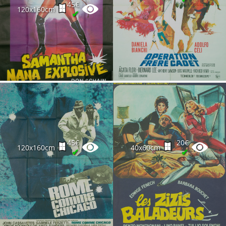
Partenaires
45€
120x160cm
✔
Vendre
45€
20€
120x160cm
40x60cm
✔
✔