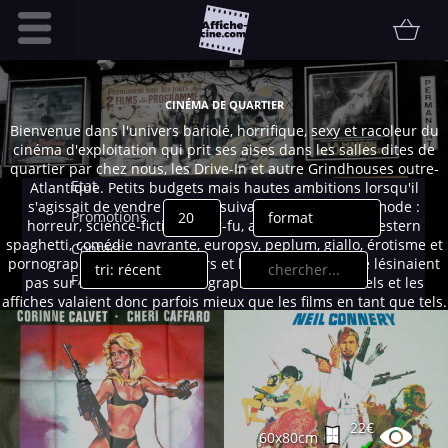
Accueil
CINÉMA DE QUARTIER
Infos pratiques
Bienvenue dans l'univers bariolé, horrifique, sexy et racoleur du
cinéma d'exploitation qui prit ses aises dans les salles dites de
Affiche
quartier par chez nous, les Drive-In et autre Grindhouses outre-
Etat
Atlantique. Petits budgets mais hautes ambitions lorsqu'il
s'agissait de vendre du rêve suivant les genres à la mode :
Promotions
horreur, science-fiction, kung-fu, aventure, guerre, western
spaghetti, comédie navrante, europsy, peplum, giallo, érotisme et
Contact
pornographie. Les producteurs et les distributeurs ne lésinaient
FAQ
pas sur les couleurs ou les graphismes sensationnels et les
affiches valaient donc parfois mieux que les films en tant que tels.
Communauté
Un monde en soi, salingue et populaire, qui s'éteignit avec le
triomphe de la VHS puis des multiplexes à partir des années 80....
Collectionneur
Vendu
Thématiques
22€
60x80cm
✔