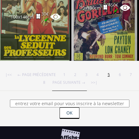
450€
70x100cm
✔
30€
100x140cm
✔
|<<
← PAGE PRÉCÉDENTE
1
2
3
4
5
6
7
8
PAGE SUIVANTE →
>>|
OK