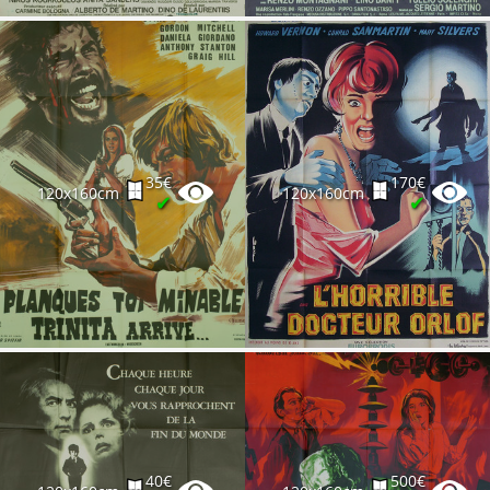
35€
170€
120x160cm
120x160cm
✔
✔
40€
500€