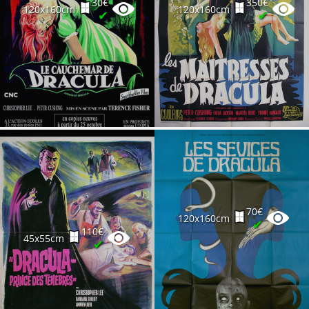
30€
350€
120x160cm
120x160cm
✔
✔
70€
120x160cm
✔
110€
45x55cm
✔