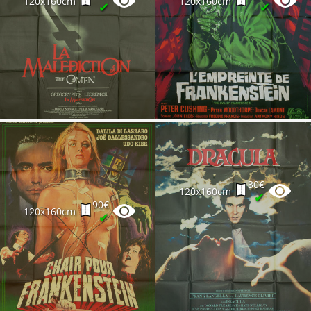
120x160cm
120x160cm
✔
✔
30€
120x160cm
✔
90€
120x160cm
✔