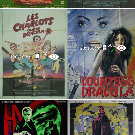
60€
120x160cm
✔
25€
120x160cm
✔