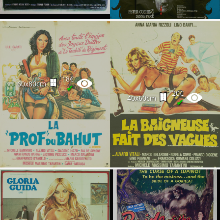
18€
60x80cm
✔
20€
40x60cm
✔