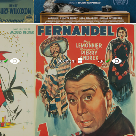
✔
✔
36x49cm
0€
70€