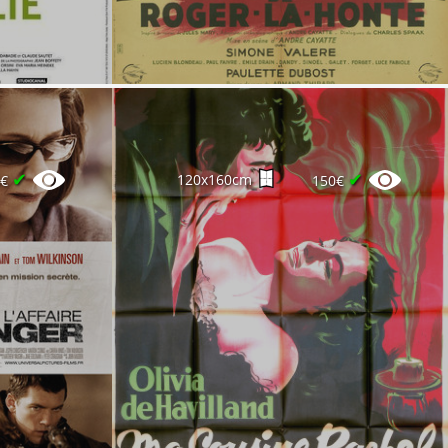
✔
✔
120x160cm
6€
150€