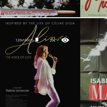
✔
120x160cm
120x1
20€