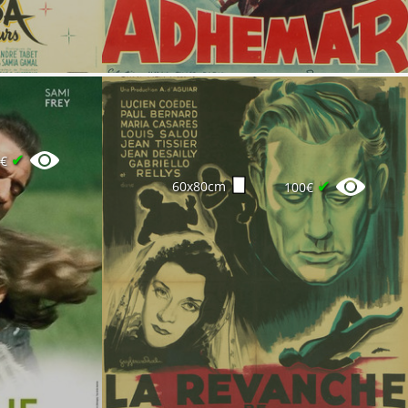
✔
5€
✔
60x80cm
100€