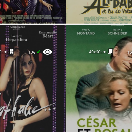
✔
0cm
40x60cm
10€
1