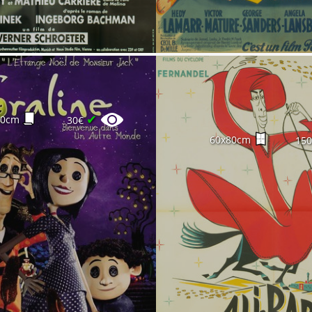
✔
60cm
30€
60x80cm
15