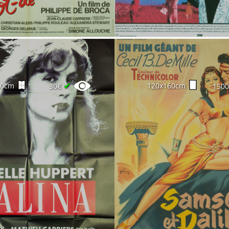
✔
60cm
120x160cm
30€
150