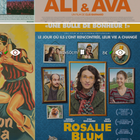
✔
✔
40x60cm
0€
8€