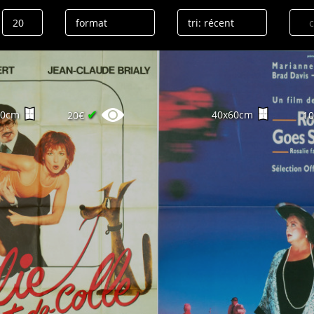
✔
60cm
40x60cm
20€
1