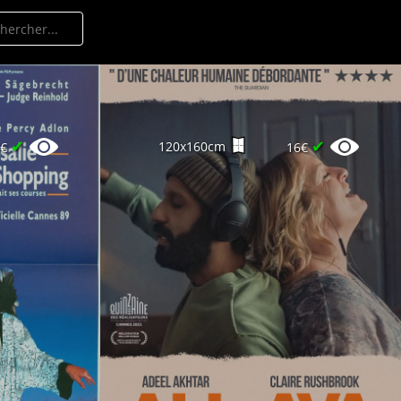
✔
✔
120x160cm
0€
16€