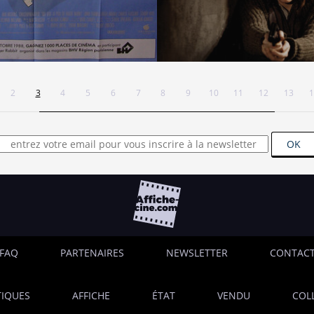
2
3
4
5
6
7
8
9
10
11
12
13
1
OK
FAQ
PARTENAIRES
NEWSLETTER
CONTAC
IQUES
AFFICHE
ÉTAT
VENDU
COL