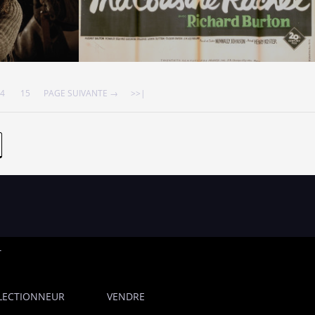
4
15
PAGE SUIVANTE →
>>|
T
LECTIONNEUR
VENDRE