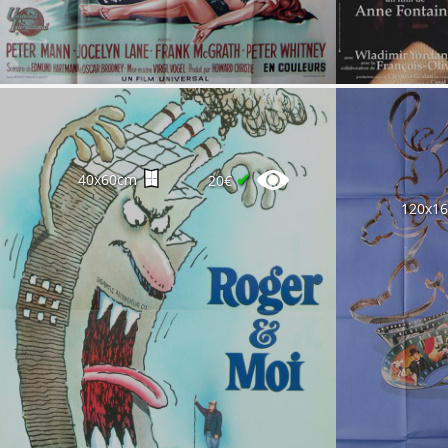
✔
40x60cm
20€
120x1