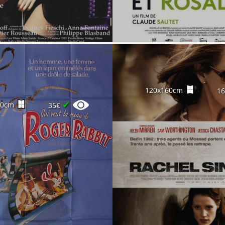
120x160cm
1
✔
60cm
35€