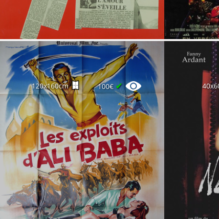
✔
120x160cm
40x6
100€