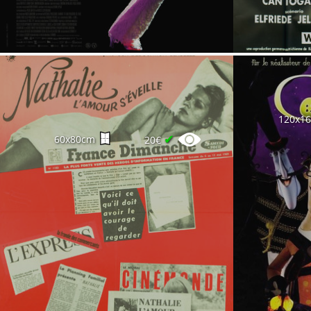
120x1
✔
60x80cm
20€