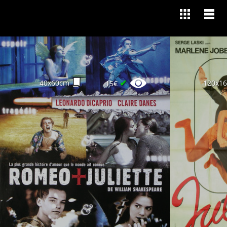
✔
40x60cm
120x1
15€