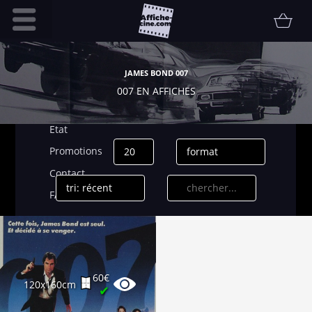
Accueil
JAMES BOND 007
Infos pratiques
007 EN AFFICHES
Affiche
Etat
Promotions
Contact
FAQ
Communauté
Collectionneur
Vendu
60€
120x160cm
✔
Thématiques