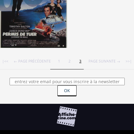
Partenaires
Vendre
|<<
← PAGE PRÉCÉDENTE
1
2
3
PAGE SUIVANTE →
>>|
OK