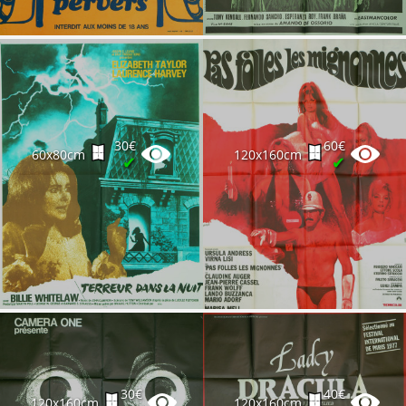
30€
60€
60x80cm
120x160cm
✔
✔
30€
40€
120x160cm
120x160cm