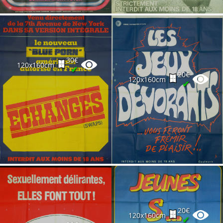
30€
120x160cm
✔
20€
120x160cm
✔
20€
120x160cm
✔