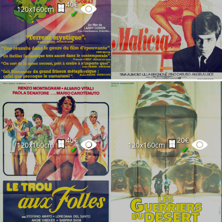
Partenaires
40€
120x160cm
✔
Vendre
40€
20€
120x160cm
120x160cm
✔
✔