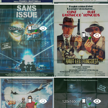
20€
120x160cm
✔
30€
120x160cm
✔
30€
20€
120x160cm
120x160cm
✔
✔