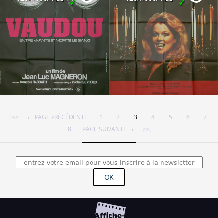
✔
✔
|<<
← PAGE PRÉCÉDENTE
1
2
3
4
5
6
7
8
PAGE SUIVANTE →
>>|
OK