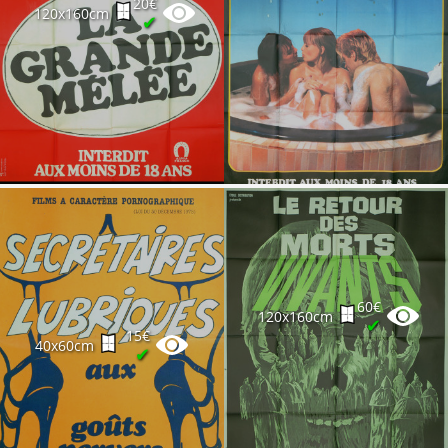
20€
120x160cm
✔
60€
120x160cm
✔
15€
40x60cm
✔