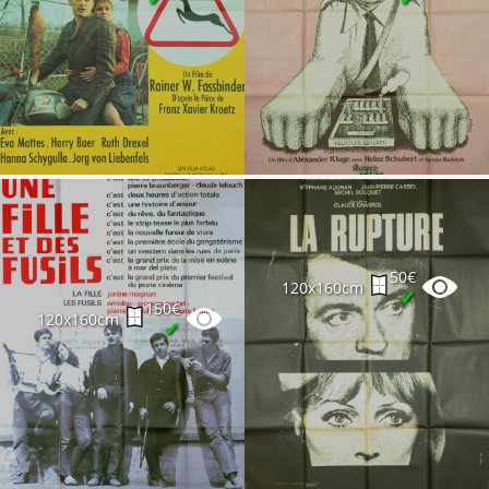
Partenaires
Vendre
50€
120x160cm
✔
150€
120x160cm
✔