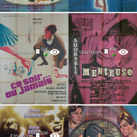
50€
45€
120x160cm
120x160cm
✔
✔
20€
120x160cm