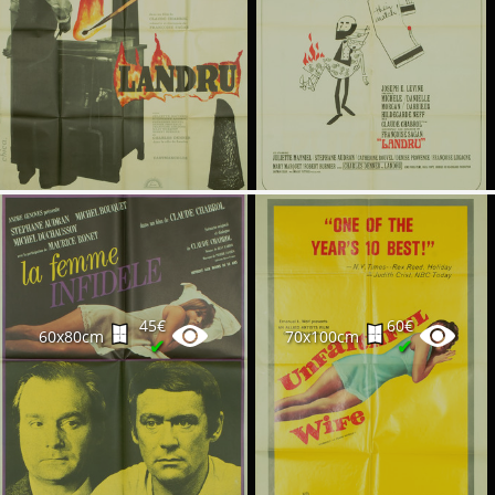
45€
60€
60x80cm
70x100cm
✔
✔