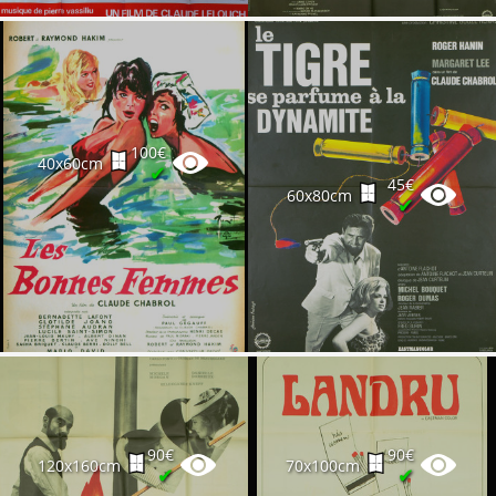
100€
40x60cm
✔
45€
60x80cm
✔
90€
90€
120x160cm
70x100cm
✔
✔