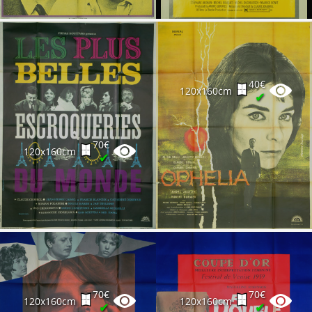
40€
120x160cm
✔
70€
120x160cm
✔
70€
70€
120x160cm
120x160cm
✔
✔