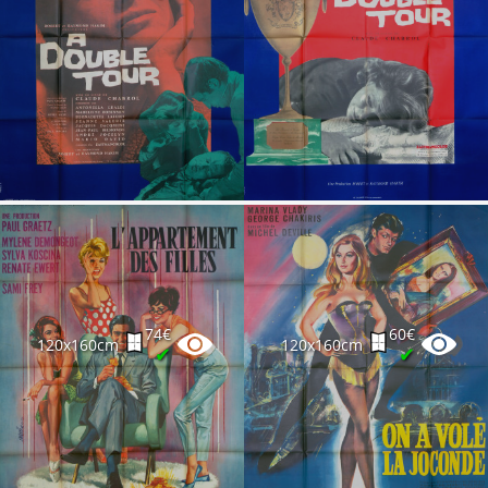
74€
60€
120x160cm
120x160cm
✔
✔