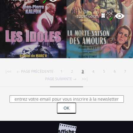
✔
70€
120x160cm
✔
|<<
← PAGE PRÉCÉDENTE
1
2
3
4
5
6
7
PAGE SUIVANTE →
>>|
OK