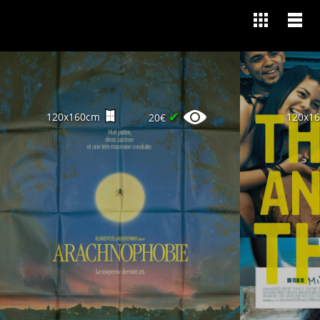
✔
120x160cm
120x1
20€