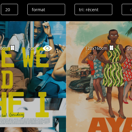
✔
60cm
120x160cm
20€
2