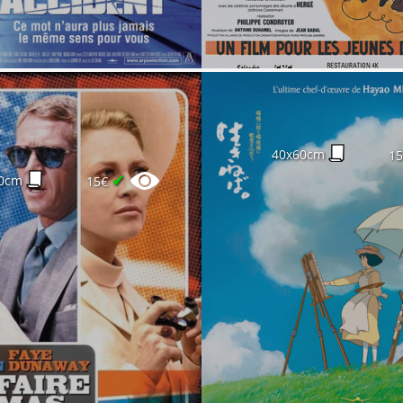
40x60cm
1
✔
0cm
15€