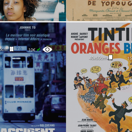
✔
0cm
10€
40x60cm
1