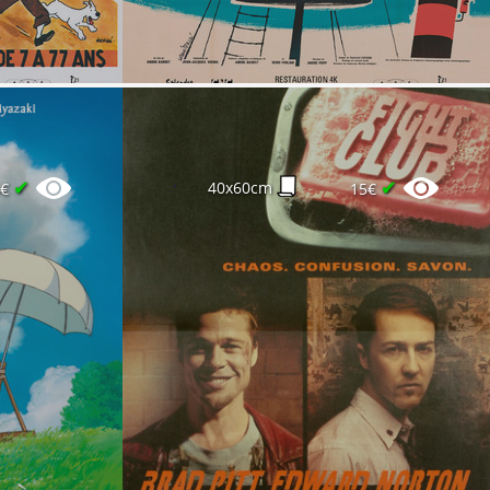
✔
✔
40x60cm
5€
15€