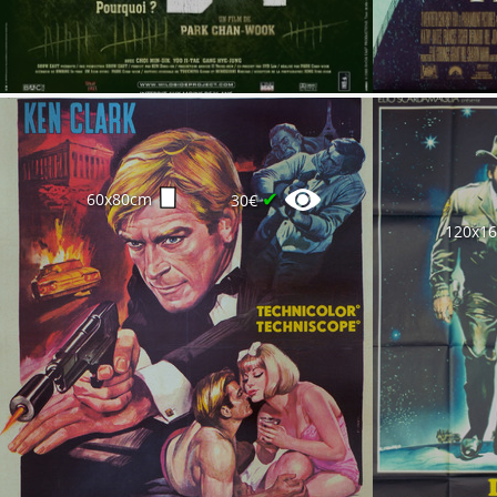
✔
60x80cm
30€
120x1