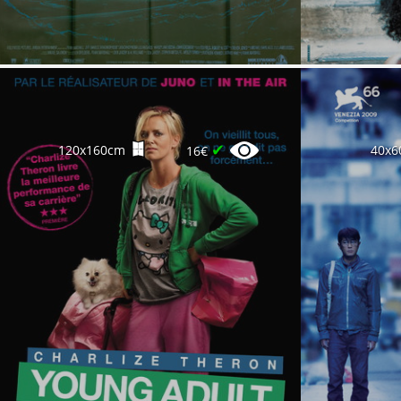
✔
120x160cm
40x6
16€