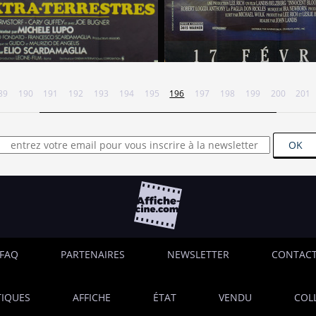
89
190
191
192
193
194
195
196
197
198
199
200
201
OK
FAQ
PARTENAIRES
NEWSLETTER
CONTAC
IQUES
AFFICHE
ÉTAT
VENDU
COL