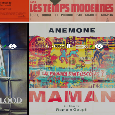
✔
✔
120x160cm
4€
30€