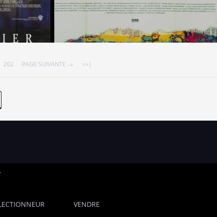
202
PAGE SUIVANTE →
>>|
T
LECTIONNEUR
VENDRE