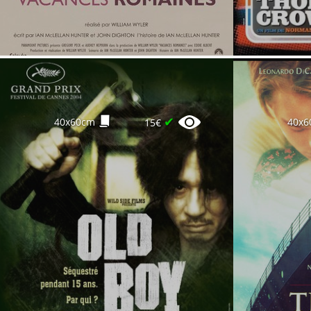
✔
40x60cm
40x6
15€