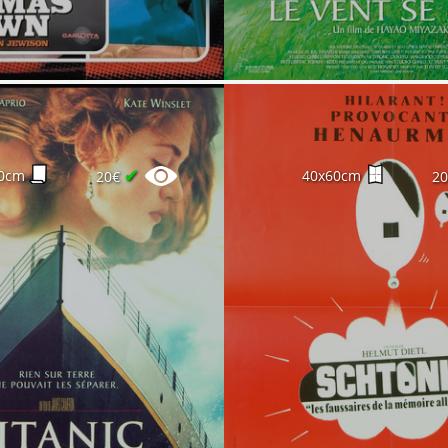
✔
0cm
40x60cm
20€
2