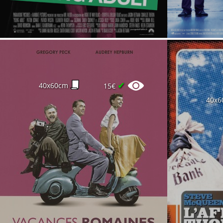
✔
40x60cm
15€
40x6