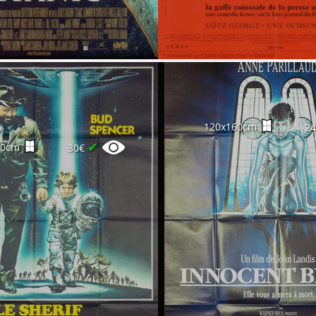
120x160cm
2
✔
60cm
30€