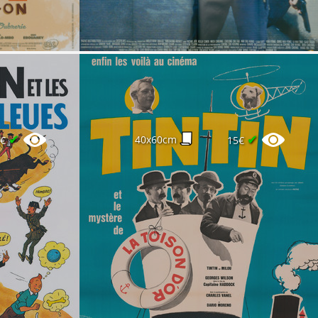
✔
✔
40x60cm
5€
15€