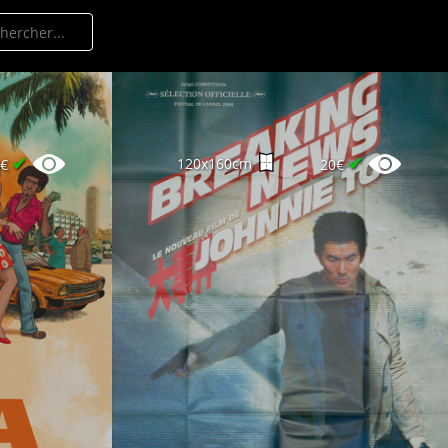
✔
✔
120x160cm
0€
20€