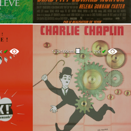
✔
✔
120x160cm
0€
70€