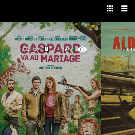
✔
120x160cm
120x1
16€