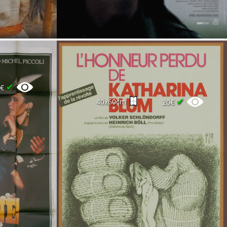
✔
0€
✔
40x60cm
20€