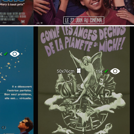
✔
0€
✔
50x76cm
15€