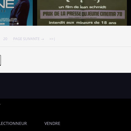
20
PAGE SUIVANTE →
>>|
T
LECTIONNEUR
VENDRE