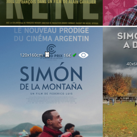
✔
120x160cm
16€
40x6