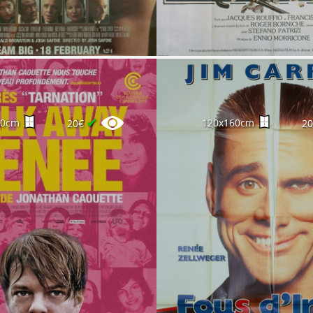
✔
60cm
120x160cm
20€
2