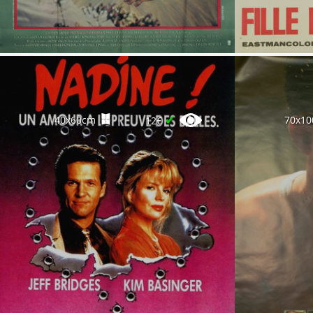
✔
40x60cm
70x1
12€