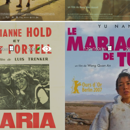
✔
0cm
120x160cm
20€
2