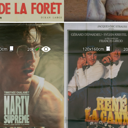
✔
00cm
120x160cm
20€
2