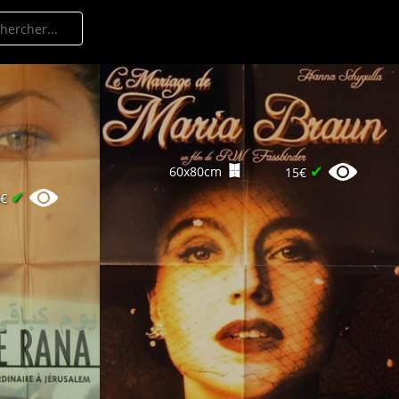
✔
60x80cm
15€
✔
0€