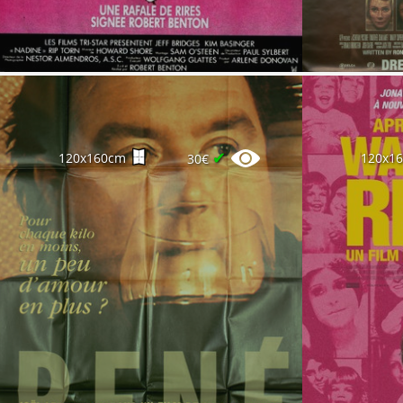
✔
120x160cm
120x1
30€