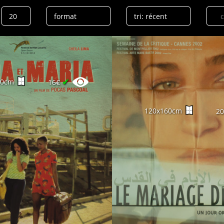
✔
60cm
16€
120x160cm
2