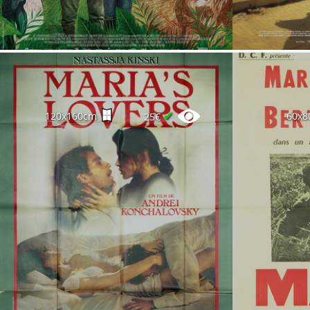
✔
120x160cm
60x8
25€