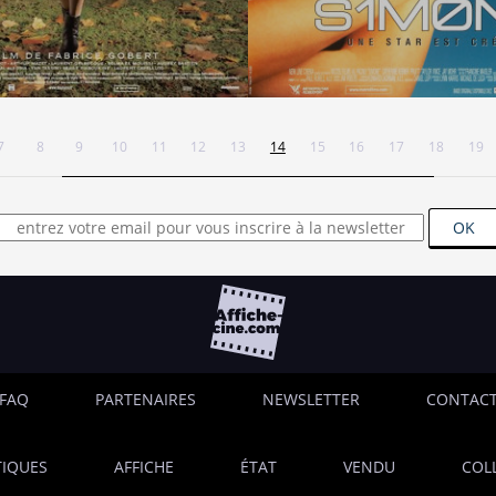
7
8
9
10
11
12
13
14
15
16
17
18
19
OK
FAQ
PARTENAIRES
NEWSLETTER
CONTAC
IQUES
AFFICHE
ÉTAT
VENDU
COL