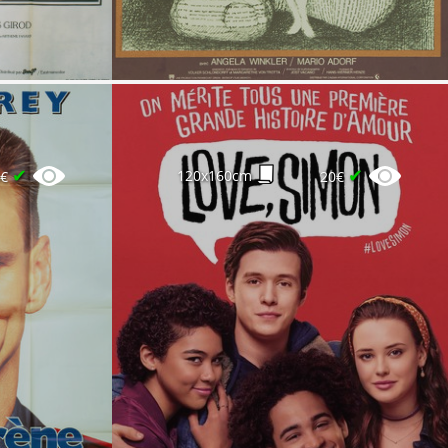
✔
✔
120x160cm
0€
20€