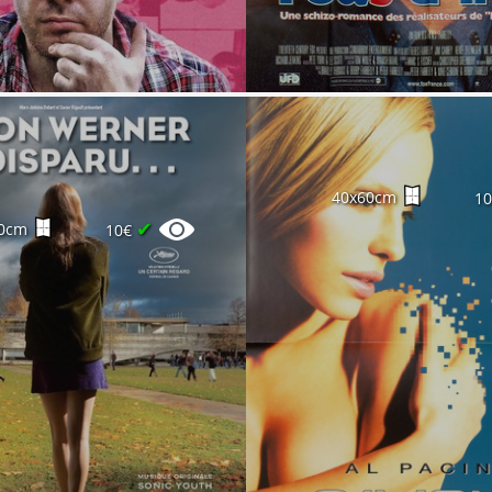
40x60cm
1
✔
0cm
10€