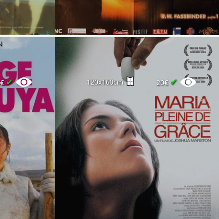
✔
✔
120x160cm
0€
20€