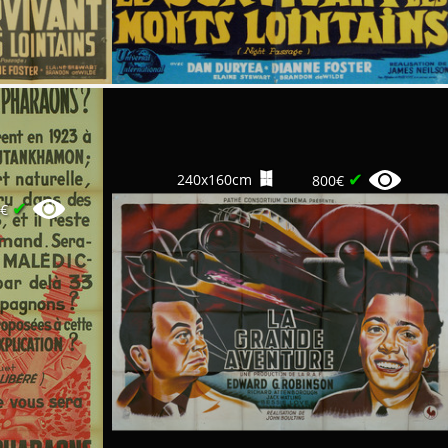
✔
240x160cm
800€
✔
0€