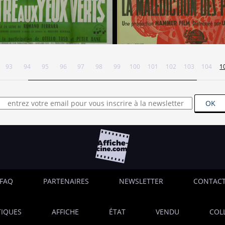
93
94
95
96
97
98
99
100
101
102
103
104
1
OK
FAQ
PARTENAIRES
NEWSLETTER
CONTAC
IQUES
AFFICHE
ÉTAT
VENDU
COL