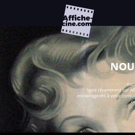
NOUV
Dans
ligne récemment sur Af
encourageons à venir consul
c