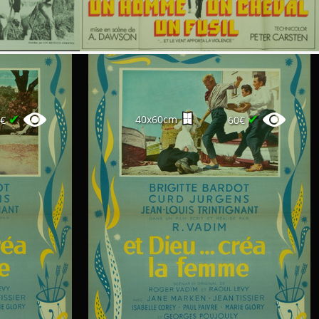
✔
✔
40x60cm
0€
60€