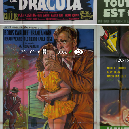
✔
120x160cm
300€
120x1