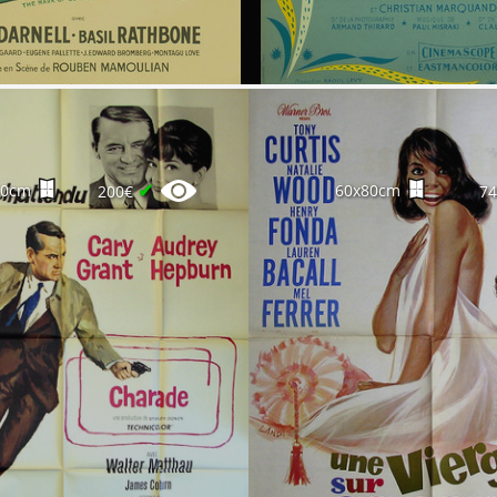
✔
60cm
60x80cm
200€
7