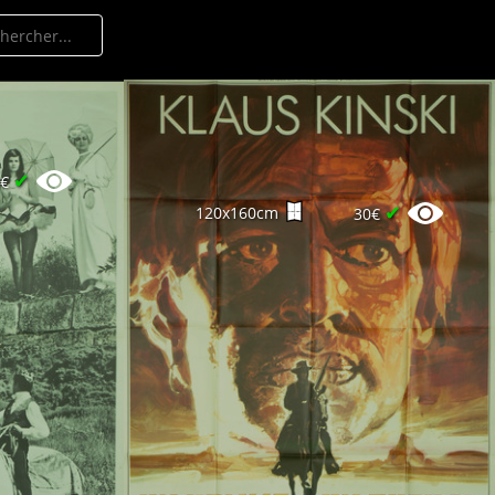
✔
0€
✔
120x160cm
30€