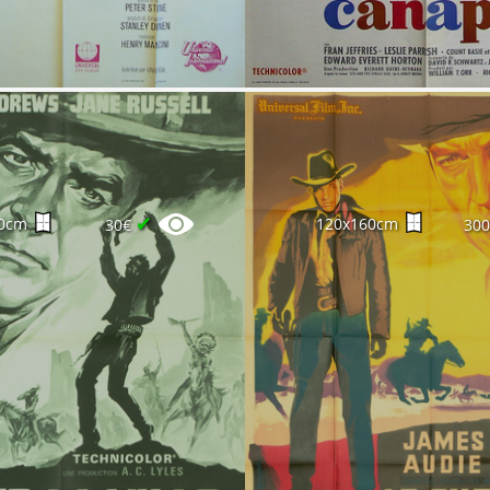
✔
0cm
120x160cm
30€
30