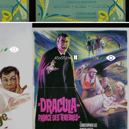
✔
4€
✔
45x55cm
110€