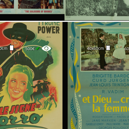
✔
20cm
40x60cm
500€
6