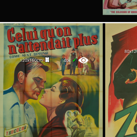
80x1
✔
120x160cm
40€