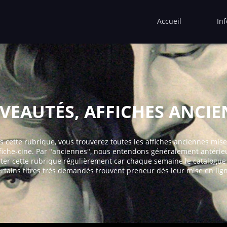
Accueil
In
EAUTÉS, AFFICHES ANCI
 cette rubrique, vous trouverez toutes les affiches anciennes mis
fiche-cine. Par "anciennes", nous entendons généralement antérieu
ter cette rubrique régulièrement car chaque semaine le catalogue s
ertains titres très demandés trouvent preneur dès leur mise en lign