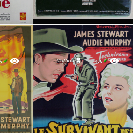
✔
✔
60x80cm
0€
40€