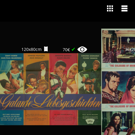
✔
120x80cm
36x2
70€