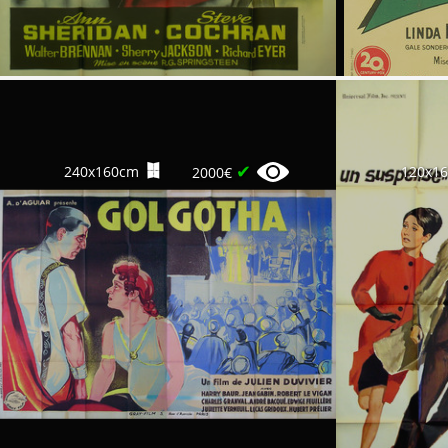
✔
240x160cm
120x1
2000€