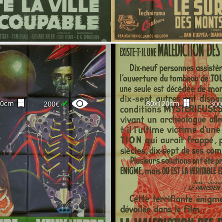
✔
60cm
80x120cm
200€
30