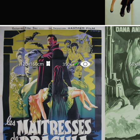
✔
120x160cm
60x8
350€