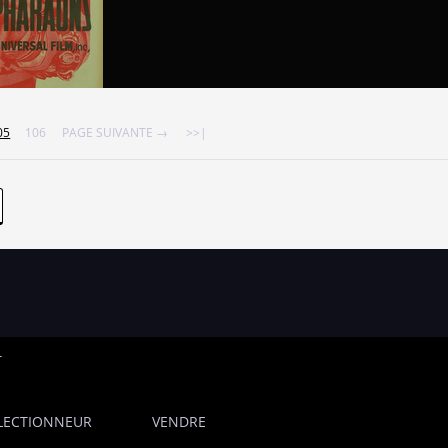
05
106
PAGE SUIVANTE →
>>|
T
LECTIONNEUR
VENDRE