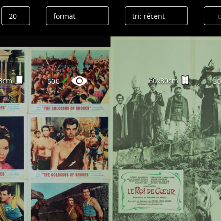
✔
8cm
60x80cm
50€
3