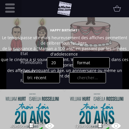
Accueil
HAPPY BIRTHDAY !
Infos pratiques
Le temps passe vite mais heureusement des affiches permettent
de célbrer tous les âges,
Affiche
de la naissance à "Maman a 100 ans" en passant par les années
Etat
d'adolescence
que le cinéma a si souvent dépeint. Vous trouverez donc dans ces
Promotions
catégories
des affiches évoquant un âge, un anniversaire ou même un
Contact
moment de la vie.
FAQ
Communauté
Collectionneur
Vendu
Thématiques
10€
20€
40x60cm
120x160cm
✔
✔