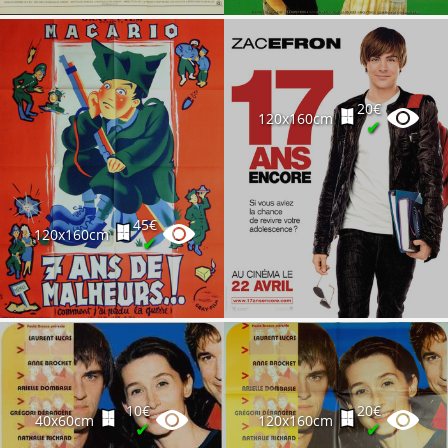
20€
120x160cm
✔
45€
120x160cm
✔
10€
20€
40x60cm
120x160cm
✔
✔