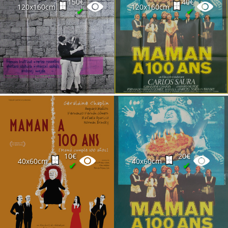
150€
40€
120x160cm
120x160cm
✔
✔
10€
20€
40x60cm
40x60cm
✔
✔