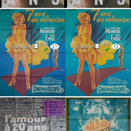
100€
30€
120x160cm
60x80cm
✔
✔