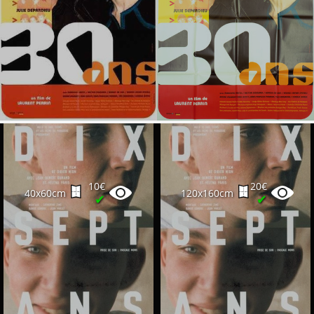
10€
20€
40x60cm
120x160cm
✔
✔