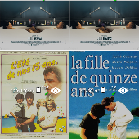
Partenaires
Vendre
10€
12€
120x160cm
40x60cm
✔
✔