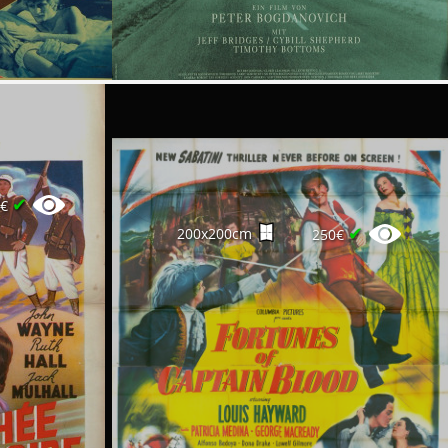
✔
0€
✔
200x200cm
250€