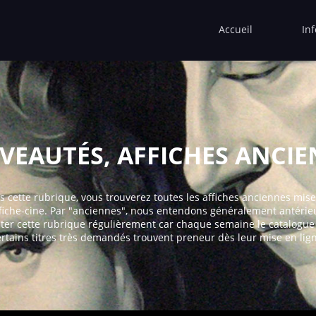
Accueil
In
EAUTÉS, AFFICHES ANCI
 cette rubrique, vous trouverez toutes les affiches anciennes mis
fiche-cine. Par "anciennes", nous entendons généralement antérieu
ter cette rubrique régulièrement car chaque semaine le catalogue s
ertains titres très demandés trouvent preneur dès leur mise en lign