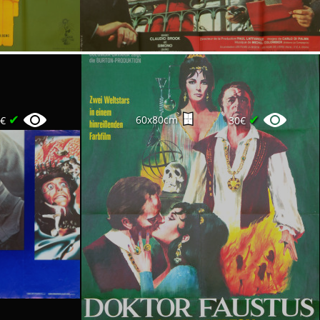
✔
✔
60x80cm
0€
30€