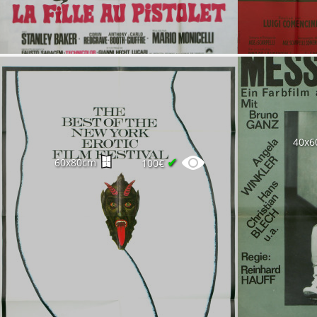
40x6
✔
60x80cm
100€