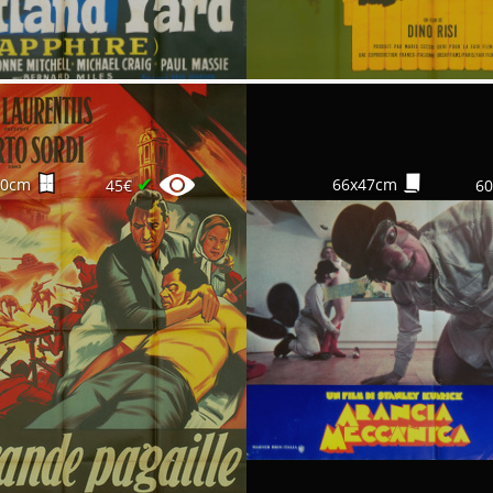
✔
60cm
66x47cm
45€
6