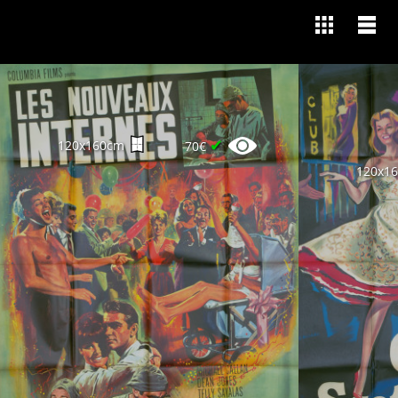
✔
120x160cm
70€
120x1