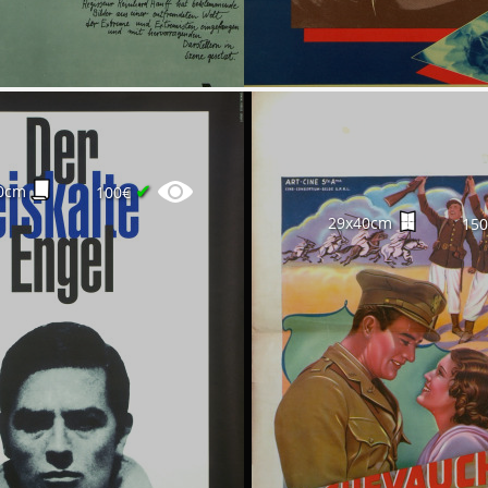
✔
0cm
100€
29x40cm
15