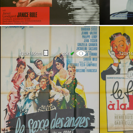
✔
120x160cm
120x1
40€