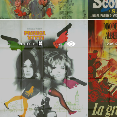
✔
120x160cm
120x1
50€