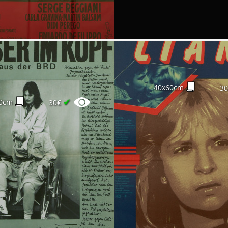
40x60cm
3
✔
0cm
30€