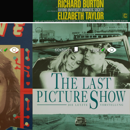
✔
✔
60x80cm
0€
120€