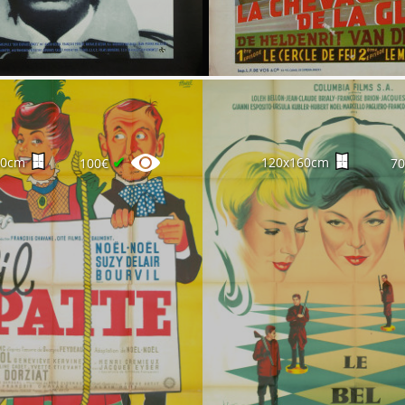
✔
60cm
120x160cm
100€
7