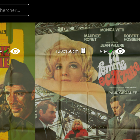
✔
✔
120x160cm
0€
50€