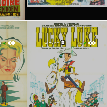
✔
✔
40x60cm
0€
50€