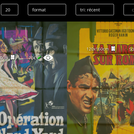
120x160cm
5
✔
60cm
70€