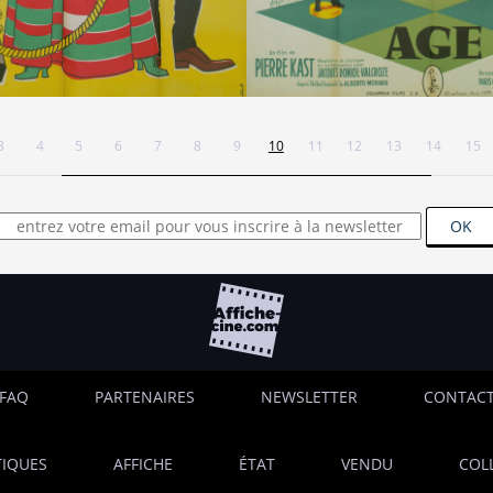
3
4
5
6
7
8
9
10
11
12
13
14
15
OK
FAQ
PARTENAIRES
NEWSLETTER
CONTAC
IQUES
AFFICHE
ÉTAT
VENDU
COL