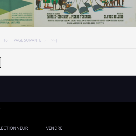
16
PAGE SUIVANTE →
>>|
T
LECTIONNEUR
VENDRE