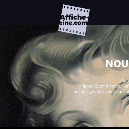
NOUV
Dans
ligne récemment sur Af
encourageons à venir consul
c