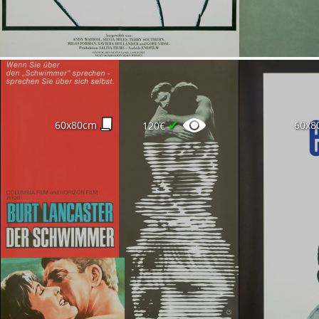
✔
60x80cm
60x8
120€