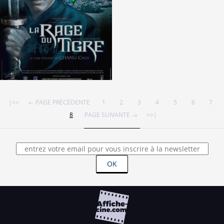
Partenaires
Vendre
|<<
← PAGE PRÉCÉDENTE
1
2
3
4
5
6
7
8
PAGE SUIVANTE →
>>|
OK