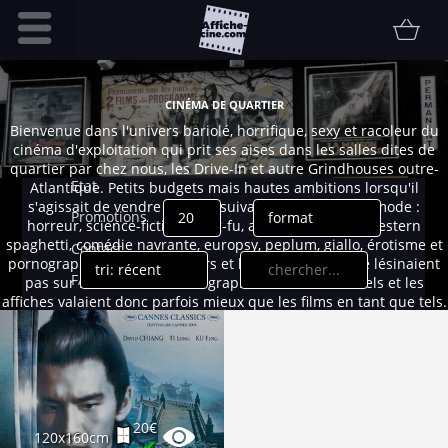
Accueil
CINÉMA DE QUARTIER
Infos pratiques
Bienvenue dans l'univers bariolé, horrifique, sexy et racoleur du
cinéma d'exploitation qui prit ses aises dans les salles dites de
Affiche
quartier par chez nous, les Drive-In et autre Grindhouses outre-
Etat
Atlantique. Petits budgets mais hautes ambitions lorsqu'il
s'agissait de vendre du rêve suivant les genres à la mode :
Promotions
horreur, science-fiction, kung-fu, aventure, guerre, western
spaghetti, comédie navrante, europsy, peplum, giallo, érotisme et
Contact
pornographie. Les producteurs et les distributeurs ne lésinaient
FAQ
pas sur les couleurs ou les graphismes sensationnels et les
affiches valaient donc parfois mieux que les films en tant que tels.
Communauté
Un monde en soi, salingue et populaire, qui s'éteignit avec le
triomphe de la VHS puis des multiplexes à partir des années 80....
Collectionneur
Vendu
Thématiques
20€
120x160cm
✔