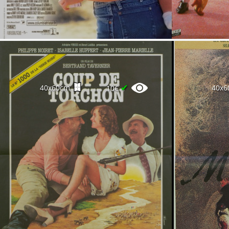
✔
40x60cm
40x6
10€