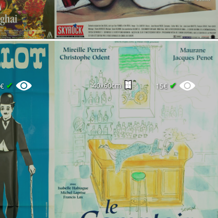
✔
✔
40x60cm
0€
15€