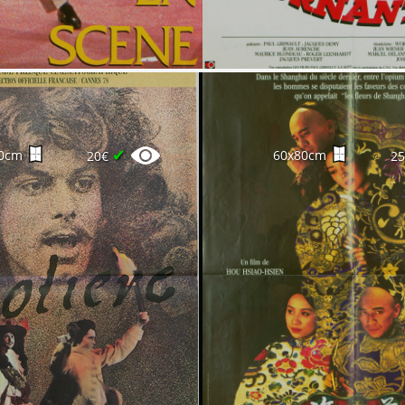
✔
0cm
60x80cm
20€
2