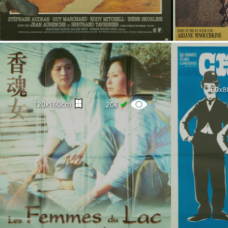
60x8
✔
120x160cm
20€