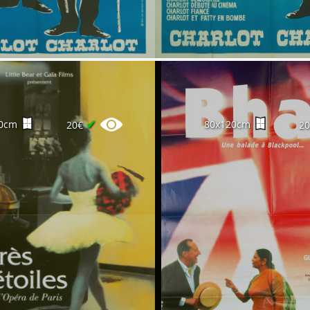
✔
0cm
80x120cm
20€
2