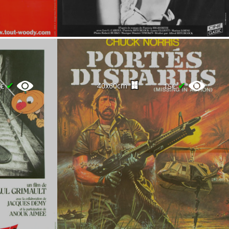
✔
✔
40x60cm
0€
15€