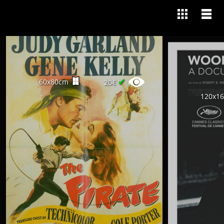
✔
60x80cm
20€
120x1