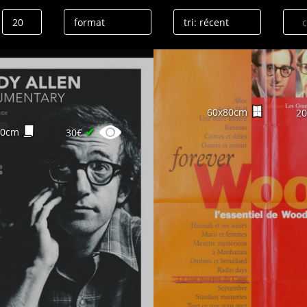
60x80cm
2
✔
60cm
30€