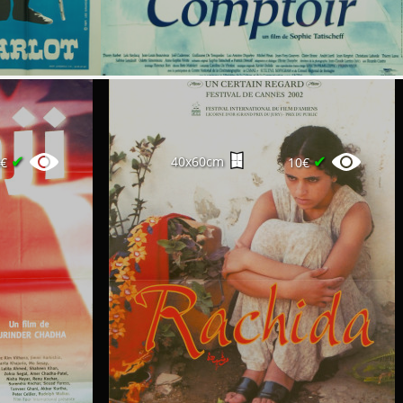
✔
✔
40x60cm
0€
10€