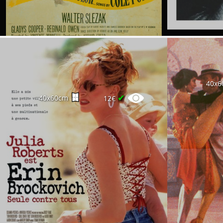
40x6
✔
40x60cm
12€