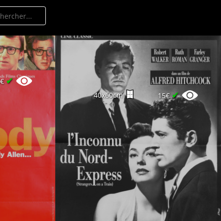
✔
0€
✔
40x60cm
15€