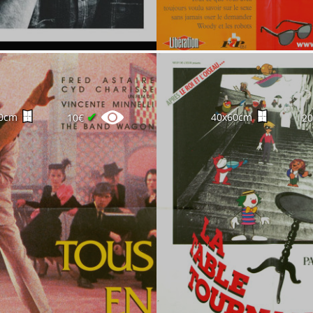
✔
0cm
40x60cm
10€
2