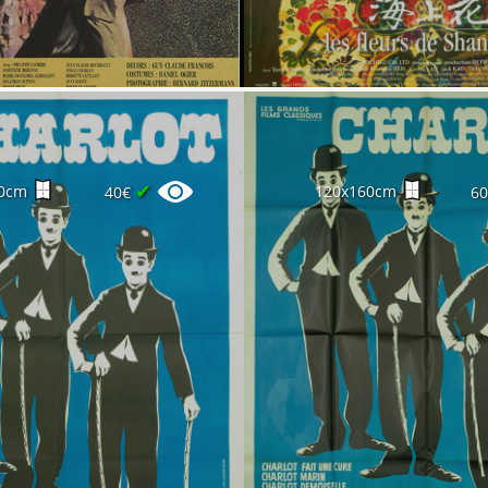
✔
0cm
120x160cm
40€
6