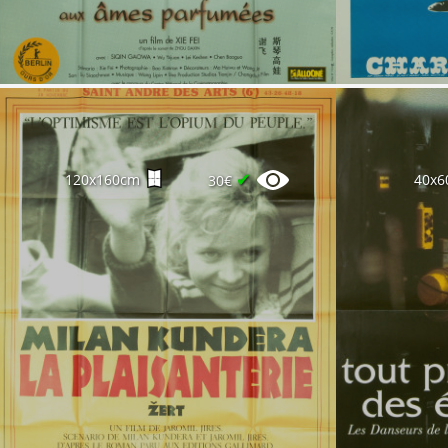
✔
120x160cm
40x6
30€