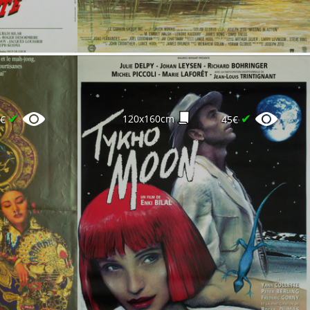
✔
✔
120x160cm
5€
45€