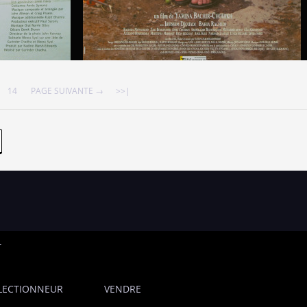
14
PAGE SUIVANTE →
>>|
T
LECTIONNEUR
VENDRE