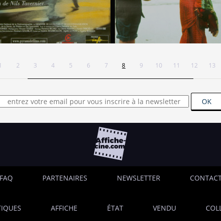
1
2
3
4
5
6
7
8
9
10
11
12
13
OK
FAQ
PARTENAIRES
NEWSLETTER
CONTAC
IQUES
AFFICHE
ÉTAT
VENDU
COL