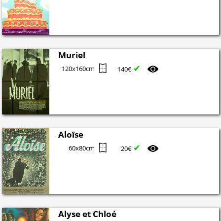
Muriel
✔
120x160cm
140€
Aloïse
✔
60x80cm
20€
Alyse et Chloé