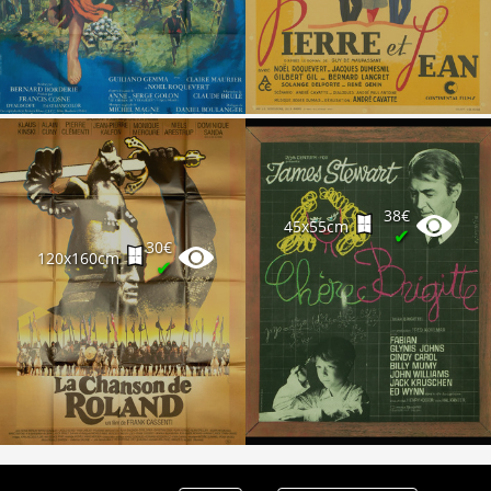
Partenaires
Vendre
38€
45x55cm
✔
30€
120x160cm
✔