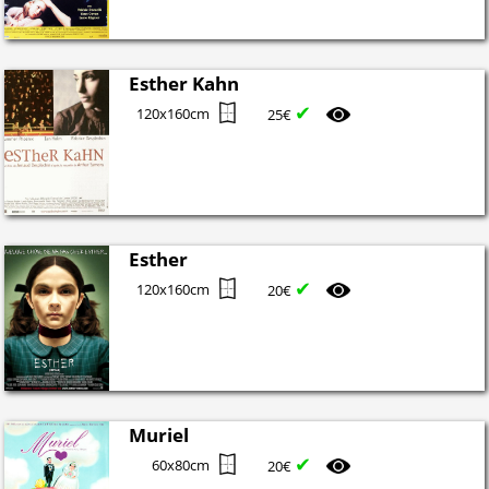
Esther Kahn
✔
120x160cm
25€
Esther
✔
120x160cm
20€
Muriel
✔
60x80cm
20€