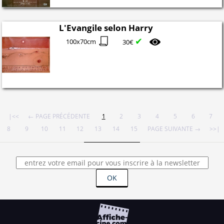
L'Evangile selon Harry
✔
100x70cm
30€
|<<
← PAGE PRÉCÉDENTE
1
2
3
4
5
6
7
8
9
10
11
12
13
14
15
PAGE SUIVANTE →
>>|
OK