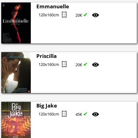
Emmanuelle
✔
120x160cm
20€
Priscilla
✔
120x160cm
20€
Big Jake
✔
120x160cm
45€