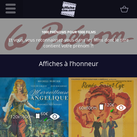
Accueil
1000 PRÉNOMS POUR 1000 FILMS
Infos pratiques
Et vous, vous reconnaissez-vous dans les films dont le titre
contient votre prénom ?!
Affiche
Etat
Affiches à l’honneur
Promotions
Contact
FAQ
Communauté
120€
60x80cm
Collectionneur
✔
60€
120x160cm
Vendu
✔
Thématiques