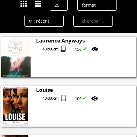
Laurence Anyways
✔
40x60cm
15€
Louise
✔
40x60cm
10€