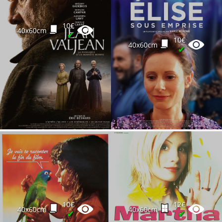
10€
40x60cm
✔
10€
40x60cm
✔
10€
12€
40x60cm
40x60cm
✔
✔