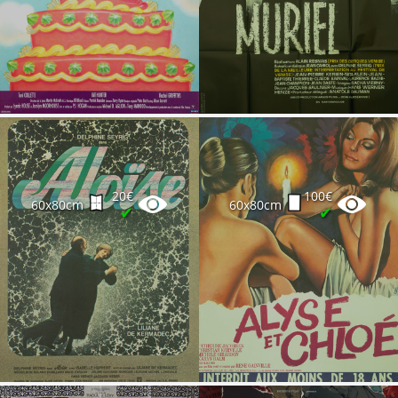
20€
100€
60x80cm
60x80cm
✔
✔