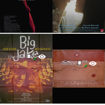
45€
120x160cm
✔
30€
100x70cm
✔