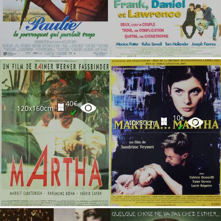
40€
120x160cm
✔
10€
40x60cm
✔