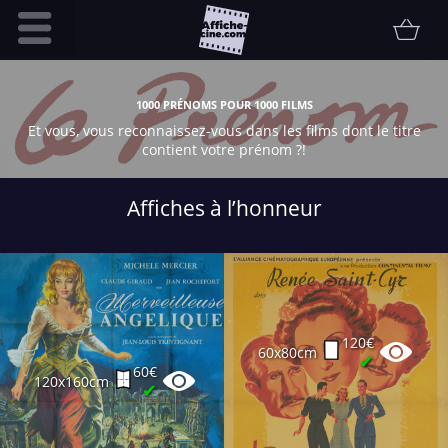
Accueil
1000 PRÉNOMS POUR 1000 FILMS
Infos pratiques
Et vous, vous reconnaissez-vous dans les films dont le titre
contient votre prénom ?!
Affiche
Etat
Affiches à l’honneur
Promotions
Contact
FAQ
Communauté
120€
60x80cm
Collectionneur
✔
60€
120x160cm
Vendu
✔
Thématiques