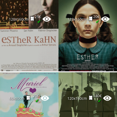
25€
20€
120x160cm
120x160cm
✔
✔
20€
140€
60x80cm
120x160cm
✔
✔