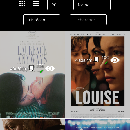
10€
40x60cm
✔
15€
40x60cm
✔