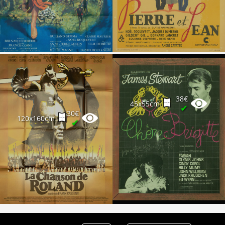
Partenaires
Vendre
38€
45x55cm
✔
30€
120x160cm
✔