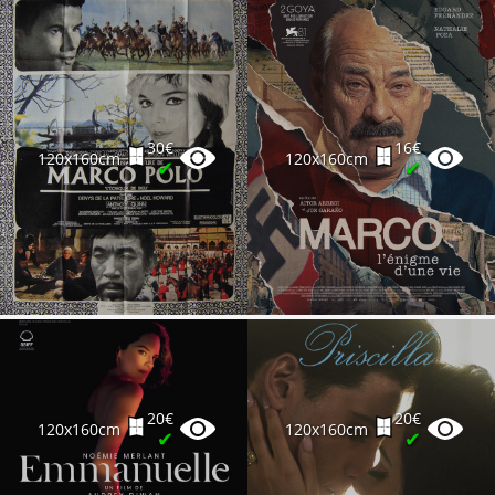
30€
16€
120x160cm
120x160cm
✔
✔
20€
20€
120x160cm
120x160cm
✔
✔