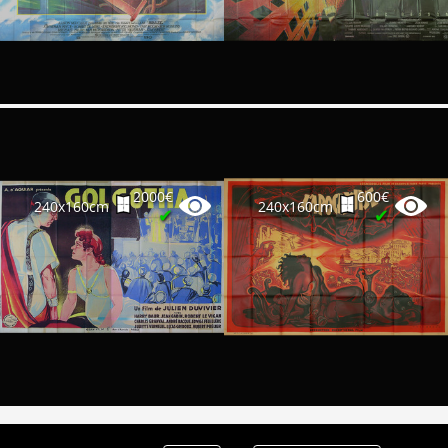
Partenaires
Vendre
2000€
600€
240x160cm
240x160cm
✔
✔