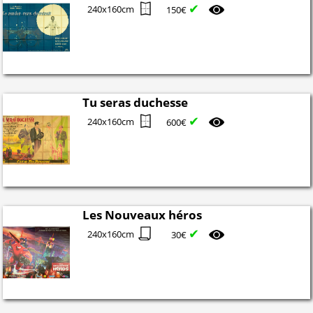
✔
240x160cm
150€
Tu seras duchesse
✔
240x160cm
600€
Les Nouveaux héros
✔
240x160cm
30€