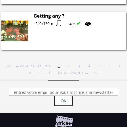
Getting any ?
✔
240x160cm
40€
|<<
← PAGE PRÉCÉDENTE
1
2
3
4
5
6
7
8
9
10
PAGE SUIVANTE →
>>|
OK