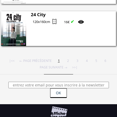
24 City
✔
120x160cm
16€
|<<
← PAGE PRÉCÉDENTE
1
2
3
4
5
6
PAGE SUIVANTE →
>>|
OK