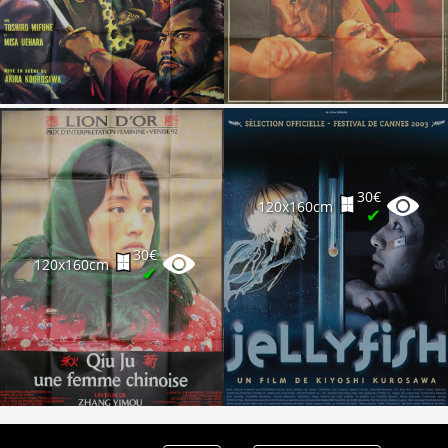
Partenaires
Vendre
30€
120x160cm
✔
30€
120x160cm
✔